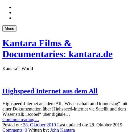
Skip
to
Skip
main
to
Skip
navigation
main
to
content
footer
Menu
Kantara Films &
Documentaries: kantara.de
Kantara´s World
Highspeed Internet aus dem All
Highspeed-Internet aus dem All „Wissenschaft am Donnerstag“ mit
einer Dokumentation über Highspeed-Internet via Satellit und dem
Wissenstalk „scobel“ über digitale…
“Highspeed
Continue reading
…
Internet
Posted on:
28. Oktober 2019
Last updated on:
28. Oktober 2019
aus
Comments:
0
Written by:
John Kantara