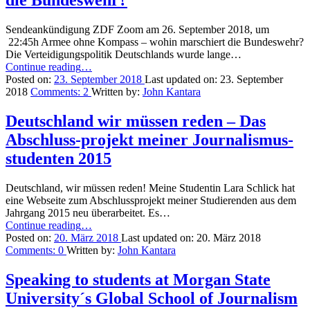
die Bundeswehr?
gesucht!”
Sendeankündigung ZDF Zoom am 26. September 2018, um
22:45h Armee ohne Kompass – wohin marschiert die Bundeswehr?
Die Verteidigungspolitik Deutschlands wurde lange…
“Armee
Continue reading
…
ohne
Posted on:
23. September 2018
Last updated on:
23. September
Kompass
2018
Comments:
2
Written by:
John Kantara
–
wohin
Deutschland wir müssen reden – Das
marschiert
Abschluss-projekt meiner Journalismus-
die
Bundeswehr?”
studenten 2015
Deutschland, wir müssen reden! Meine Studentin Lara Schlick hat
eine Webseite zum Abschlussprojekt meiner Studierenden aus dem
Jahrgang 2015 neu überarbeitet. Es…
“Deutschland
Continue reading
…
wir
Posted on:
20. März 2018
Last updated on:
20. März 2018
müssen
Comments:
0
Written by:
John Kantara
reden
–
Speaking to students at Morgan State
Das
University´s Global School of Journalism
Abschluss-