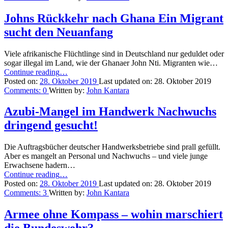
dem
All”
Johns Rückkehr nach Ghana Ein Migrant
sucht den Neuanfang
Viele afrikanische Flüchtlinge sind in Deutschland nur geduldet oder
sogar illegal im Land, wie der Ghanaer John Nti. Migranten wie…
“Johns
Continue reading
…
Rückkehr
Posted on:
28. Oktober 2019
Last updated on:
28. Oktober 2019
nach
Comments:
0
Written by:
John Kantara
Ghana
Ein
Azubi-Mangel im Handwerk Nachwuchs
Migrant
dringend gesucht!
sucht
den
Neuanfang”
Die Auftragsbücher deutscher Handwerksbetriebe sind prall gefüllt.
Aber es mangelt an Personal und Nachwuchs – und viele junge
Erwachsene hadern…
“Azubi-
Continue reading
…
Mangel
Posted on:
28. Oktober 2019
Last updated on:
28. Oktober 2019
im
Comments:
3
Written by:
John Kantara
Handwerk
Nachwuchs
Armee ohne Kompass – wohin marschiert
dringend