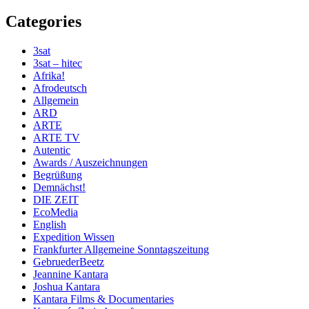
Categories
3sat
3sat – hitec
Afrika!
Afrodeutsch
Allgemein
ARD
ARTE
ARTE TV
Autentic
Awards / Auszeichnungen
Begrüßung
Demnächst!
DIE ZEIT
EcoMedia
English
Expedition Wissen
Frankfurter Allgemeine Sonntagszeitung
GebruederBeetz
Jeannine Kantara
Joshua Kantara
Kantara Films & Documentaries