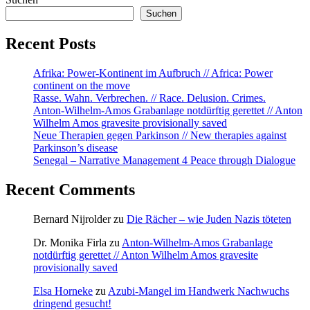
Suchen
Recent Posts
Afrika: Power-Kontinent im Aufbruch // Africa: Power
continent on the move
Rasse. Wahn. Verbrechen. // Race. Delusion. Crimes.
Anton-Wilhelm-Amos Grabanlage notdürftig gerettet // Anton
Wilhelm Amos gravesite provisionally saved
Neue Therapien gegen Parkinson // New therapies against
Parkinson’s disease
Senegal – Narrative Management 4 Peace through Dialogue
Recent Comments
Bernard Nijrolder
zu
Die Rächer – wie Juden Nazis töteten
Dr. Monika Firla
zu
Anton-Wilhelm-Amos Grabanlage
notdürftig gerettet // Anton Wilhelm Amos gravesite
provisionally saved
Elsa Horneke
zu
Azubi-Mangel im Handwerk Nachwuchs
dringend gesucht!