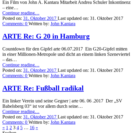
Ein Film von John A. Kantara Mitarbeit Andrea Schuler Inkontinenz
US
– eine…
Helsinki
“Tabu
Continue reading
…
Commission
Inkontinenz”
Posted on:
31. Oktober 2017
Last updated on:
31. Oktober 2017
in
Comments:
0
Written by:
John Kantara
the
Halls
ARTE Re: G 20 in Hamburg
of
Congress
in
Countdown für den Gipfel arte 06.07.2017 Ein G20-Gipfel mitten
Washington,
in einer Millionen-Metropole und dicht an einem linken Szeneviertel
DC.”
– das…
“ARTE
Continue reading
…
Re:
Posted on:
31. Oktober 2017
Last updated on:
31. Oktober 2017
G
Comments:
0
Written by:
John Kantara
20
in
ARTE Re: Fußball radikal
Hamburg”
Ein linker Verein und seine Gegner | arte 06. 06 .2017 Der „SV
Babelsberg 03“ ist vor allem durch seine…
“ARTE
Continue reading
…
Re:
Posted on:
31. Oktober 2017
Last updated on:
31. Oktober 2017
Fußball
Comments:
0
Written by:
John Kantara
Previous
radikal”
Next
«
1
2
3
4
5
…
16
»
page
page
Suchen