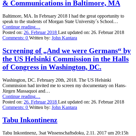
projekt
& Communications in Baltimore, MA
meiner
Journalismus-
Baltimore, MA. In February 2018 I had the great opportunity to
studenten
speak to the students of Morgan State University´s School…
2015”
“Speaking
Continue reading
…
to
Posted on:
26. Februar 2018
Last updated on:
26. Februar 2018
students
Comments:
0
Written by:
John Kantara
at
Morgan
Screening of „And we were Germans“ by
State
the US Helsinki Commission in the Halls
University
´s
of Congress in Washington, DC.
Global
School
Washington, DC. February 20th, 2018. The US Helsinki
of
Commission had invited me to screen my documentary on Hans-
Journalism
Jürgen Massaquoi and…
&
“Screening
Continue reading
…
Communications
of
Posted on:
26. Februar 2018
Last updated on:
26. Februar 2018
in
„And
Comments:
0
Written by:
John Kantara
Baltimore,
we
MA”
were
Tabu Inkontinenz
Germans“
by
Tabu Inkontinenz, 3sat Wissenschaftsdoku, 2.11. 2017 um 20:15h
the