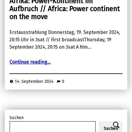
Afrika: Power-Kontinent im
Aufbruch // Africa: Power continent
on the move
Erstausstrahlung Donnerstag, 19. September 2024,
20:15 Uhr in 3sat // First broadcastThursday, 19
September 2024, 20:15 on 3sat A film…
“Afrika: Power-Kontinent im Aufbruch // Africa: Power continent on the move”
Continue reading
…
14. September 2024
0
Suchen
Suchen