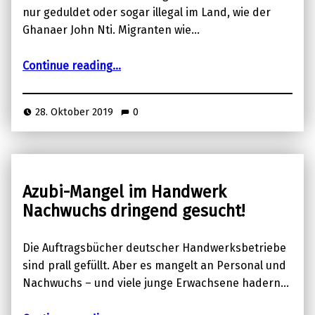
nur geduldet oder sogar illegal im Land, wie der
Ghanaer John Nti. Migranten wie…
“Johns Rückkehr nach Ghana Ein Migrant sucht den Neuanfang”
Continue reading
…
28. Oktober 2019
0
Azubi-Mangel im Handwerk
Nachwuchs dringend gesucht!
Die Auftragsbücher deutscher Handwerksbetriebe
sind prall gefüllt. Aber es mangelt an Personal und
Nachwuchs – und viele junge Erwachsene hadern…
“Azubi-Mangel im Handwerk Nachwuchs dringend gesucht!”