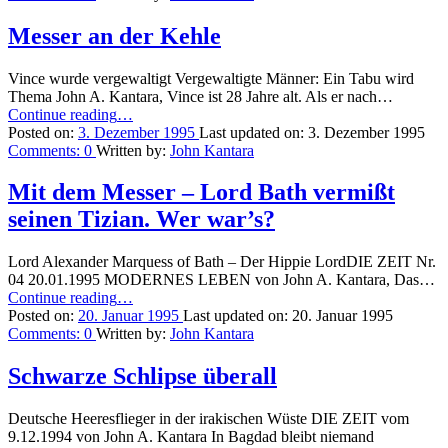
Messer an der Kehle
Vince wurde vergewaltigt Vergewaltigte Männer: Ein Tabu wird
Thema John A. Kantara, Vince ist 28 Jahre alt. Als er nach…
“Messer
Continue reading
…
an
Posted on:
3. Dezember 1995
Last updated on:
3. Dezember 1995
der
Comments:
0
Written by:
John Kantara
Kehle”
Mit dem Messer – Lord Bath vermißt
seinen Tizian. Wer war’s?
Lord Alexander Marquess of Bath – Der Hippie LordDIE ZEIT Nr.
04 20.01.1995 MODERNES LEBEN von John A. Kantara, Das…
“Mit
Continue reading
…
dem
Posted on:
20. Januar 1995
Last updated on:
20. Januar 1995
Messer
Comments:
0
Written by:
John Kantara
–
Lord
Schwarze Schlipse überall
Bath
vermißt
Deutsche Heeresflieger in der irakischen Wüste DIE ZEIT vom
seinen
9.12.1994 von John A. Kantara In Bagdad bleibt niemand
Tizian.