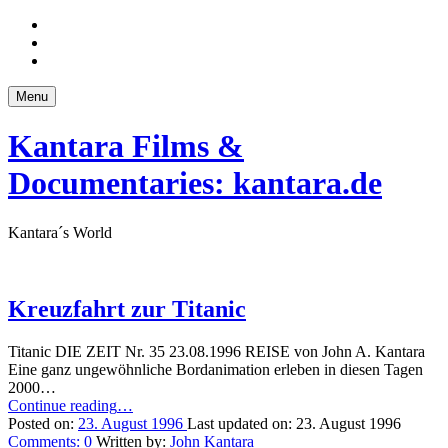
Skip
to
Skip
main
to
Skip
navigation
main
to
content
footer
Menu
Kantara Films &
Documentaries: kantara.de
Kantara´s World
Kreuzfahrt zur Titanic
Titanic DIE ZEIT Nr. 35 23.08.1996 REISE von John A. Kantara
Eine ganz ungewöhnliche Bordanimation erleben in diesen Tagen
2000…
“Kreuzfahrt
Continue reading
…
zur
Posted on:
23. August 1996
Last updated on:
23. August 1996
Titanic”
Comments:
0
Written by:
John Kantara