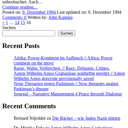
unbeobachtet. Auch…
Wer
“Schwarze
Continue reading
…
war’s?”
Schlipse
Posted on:
9. Dezember 1994
Last updated on:
9. Dezember 1994
überall”
Comments:
0
Written by:
John Kantara
Previous
«
1
…
14
15
16
page
Suchen
Suchen
Recent Posts
Afrika: Power-Kontinent im Aufbruch // Africa: Power
continent on the move
Rasse. Wahn. Verbrechen. // Race. Delusion. Crimes.
Anton-Wilhelm-Amos Grabanlage notdürftig gerettet // Anton
Wilhelm Amos gravesite provisionally saved
Neue Therapien gegen Parkinson // New therapies against
Parkinson’s disease
Senegal – Narrative Management 4 Peace through Dialogue
Recent Comments
Bernard Nijrolder
zu
Die Rächer – wie Juden Nazis töteten
Dr. Monika Firla
zu
Anton-Wilhelm-Amos Grabanlage