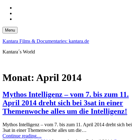
Skip
to
Skip
main
to
Skip
navigation
main
to
content
footer
Menu
Kantara Films & Documentaries: kantara.de
Kantara´s World
Monat:
April 2014
Mythos Intelligenz – vom 7. bis zum 11.
April 2014 dreht sich bei 3sat in einer
Themenwoche alles um die Intelligenz!
Mythos Intelligenz – vom 7. bis zum 11. April 2014 dreht sich bei
3sat in einer Themenwoche alles um die…
“Mythos
Continue reading
…