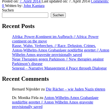
Intelligenz
Posted on:
7. April 2014
Last updated on:
7. April 2014
Comments:
–
0
Written by:
John Kantara
vom
Suchen
7.
Suchen
bis
zum
Recent Posts
11.
April
Afrika: Power-Kontinent im Aufbruch // Africa: Power
2014
continent on the move
dreht
Rasse. Wahn. Verbrechen. // Race. Delusion. Crimes.
sich
Anton-Wilhelm-Amos Grabanlage notdürftig gerettet // Anton
bei
Wilhelm Amos gravesite provisionally saved
3sat
Neue Therapien gegen Parkinson // New therapies against
in
Parkinson’s disease
einer
Senegal – Narrative Management 4 Peace through Dialogue
Themenwoche
alles
um
Recent Comments
die
Intelligenz!”
Bernard Nijrolder
zu
Die Rächer – wie Juden Nazis töteten
Dr. Monika Firla
zu
Anton-Wilhelm-Amos Grabanlage
notdürftig gerettet // Anton Wilhelm Amos gravesite
provisionally saved