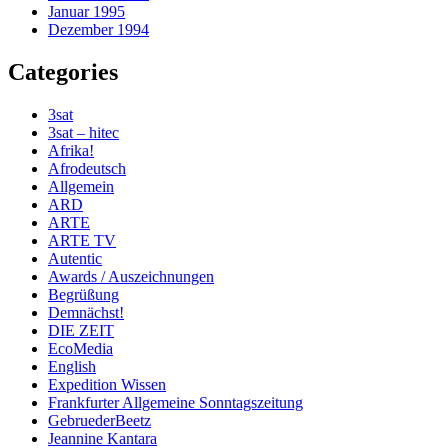
Januar 1995
Dezember 1994
Categories
3sat
3sat – hitec
Afrika!
Afrodeutsch
Allgemein
ARD
ARTE
ARTE TV
Autentic
Awards / Auszeichnungen
Begrüßung
Demnächst!
DIE ZEIT
EcoMedia
English
Expedition Wissen
Frankfurter Allgemeine Sonntagszeitung
GebruederBeetz
Jeannine Kantara