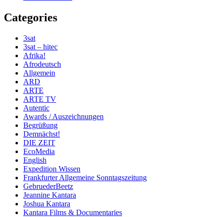
Categories
3sat
3sat – hitec
Afrika!
Afrodeutsch
Allgemein
ARD
ARTE
ARTE TV
Autentic
Awards / Auszeichnungen
Begrüßung
Demnächst!
DIE ZEIT
EcoMedia
English
Expedition Wissen
Frankfurter Allgemeine Sonntagszeitung
GebruederBeetz
Jeannine Kantara
Joshua Kantara
Kantara Films & Documentaries