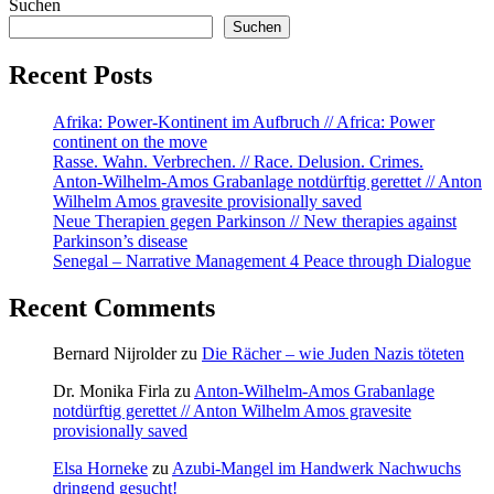
Kantara”
Suchen
Suchen
Recent Posts
Afrika: Power-Kontinent im Aufbruch // Africa: Power
continent on the move
Rasse. Wahn. Verbrechen. // Race. Delusion. Crimes.
Anton-Wilhelm-Amos Grabanlage notdürftig gerettet // Anton
Wilhelm Amos gravesite provisionally saved
Neue Therapien gegen Parkinson // New therapies against
Parkinson’s disease
Senegal – Narrative Management 4 Peace through Dialogue
Recent Comments
Bernard Nijrolder
zu
Die Rächer – wie Juden Nazis töteten
Dr. Monika Firla
zu
Anton-Wilhelm-Amos Grabanlage
notdürftig gerettet // Anton Wilhelm Amos gravesite
provisionally saved
Elsa Horneke
zu
Azubi-Mangel im Handwerk Nachwuchs
dringend gesucht!