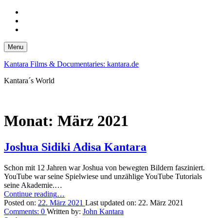
Skip
to
Skip
main
to
Skip
navigation
main
to
content
footer
Menu
Kantara Films & Documentaries: kantara.de
Kantara´s World
Monat:
März 2021
Joshua Sidiki Adisa Kantara
Schon mit 12 Jahren war Joshua von bewegten Bildern fasziniert.
YouTube war seine Spielwiese und unzählige YouTube Tutorials
seine Akademie.…
“Joshua
Continue reading
…
Sidiki
Posted on:
22. März 2021
Last updated on:
22. März 2021
Adisa
Comments:
0
Written by:
John Kantara