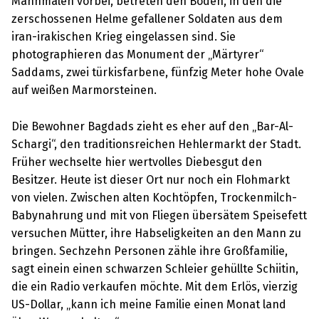
Mahnmalen vorbei, betreten den Boden, in den die
zerschossenen Helme gefallener Soldaten aus dem
iran-irakischen Krieg eingelassen sind. Sie
photographieren das Monument der „Märtyrer“
Saddams, zwei türkisfarbene, fünfzig Meter hohe Ovale
auf weißen Marmorsteinen.
Die Bewohner Bagdads zieht es eher auf den „Bar-Al-
Schargi“, den traditionsreichen Hehlermarkt der Stadt.
Früher wechselte hier wertvolles Diebesgut den
Besitzer. Heute ist dieser Ort nur noch ein Flohmarkt
von vielen. Zwischen alten Kochtöpfen, Trockenmilch-
Babynahrung und mit von Fliegen übersätem Speisefett
versuchen Mütter, ihre Habseligkeiten an den Mann zu
bringen. Sechzehn Personen zähle ihre Großfamilie,
sagt einein einen schwarzen Schleier gehüllte Schiitin,
die ein Radio verkaufen möchte. Mit dem Erlös, vierzig
US-Dollar, „kann ich meine Familie einen Monat land