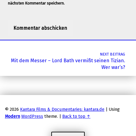
nächsten Kommentar speichern.
Post navigation
NEXT BEITRAG
Mit dem Messer – Lord Bath vermißt seinen Tizian.
Wer war’s?
© 2026
Kantara Films & Documentaries: kantara.de
|
Using
Modern
WordPress
theme.
|
Back to top ↑