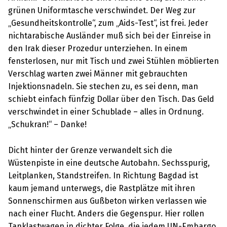
grünen Uniformtasche verschwindet. Der Weg zur
„Gesundheitskontrolle“, zum „Aids-Test“, ist frei. Jeder
nichtarabische Ausländer muß sich bei der Einreise in
den Irak dieser Prozedur unterziehen. In einem
fensterlosen, nur mit Tisch und zwei Stühlen möblierten
Verschlag warten zwei Männer mit gebrauchten
Injektionsnadeln. Sie stechen zu, es sei denn, man
schiebt einfach fünfzig Dollar über den Tisch. Das Geld
verschwindet in einer Schublade – alles in Ordnung.
„Schukran!“ – Danke!
Dicht hinter der Grenze verwandelt sich die
Wüstenpiste in eine deutsche Autobahn. Sechsspurig,
Leitplanken, Standstreifen. In Richtung Bagdad ist
kaum jemand unterwegs, die Rastplätze mit ihren
Sonnenschirmen aus Gußbeton wirken verlassen wie
nach einer Flucht. Anders die Gegenspur. Hier rollen
Tanklastwagen in dichter Folge, die jedem UN-Embargo