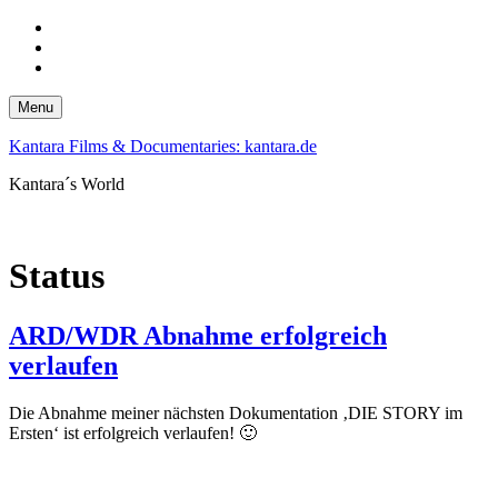
Skip
to
Skip
main
to
Skip
navigation
main
to
content
footer
Menu
Kantara Films & Documentaries: kantara.de
Kantara´s World
Status
ARD/WDR Abnahme erfolgreich
verlaufen
Die Abnahme meiner nächsten Dokumentation ‚DIE STORY im
Ersten‘ ist erfolgreich verlaufen! 🙂