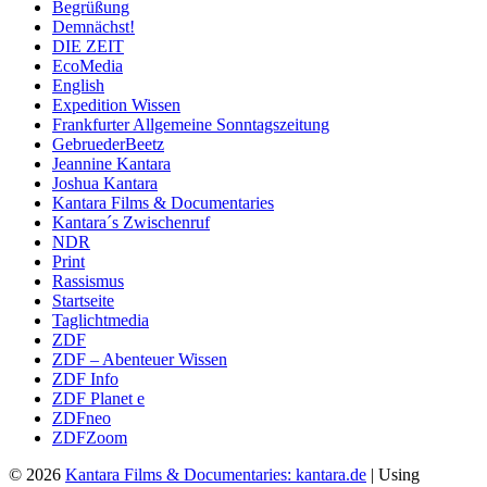
Begrüßung
Demnächst!
DIE ZEIT
EcoMedia
English
Expedition Wissen
Frankfurter Allgemeine Sonntagszeitung
GebruederBeetz
Jeannine Kantara
Joshua Kantara
Kantara Films & Documentaries
Kantara´s Zwischenruf
NDR
Print
Rassismus
Startseite
Taglichtmedia
ZDF
ZDF – Abenteuer Wissen
ZDF Info
ZDF Planet e
ZDFneo
ZDFZoom
© 2026
Kantara Films & Documentaries: kantara.de
|
Using