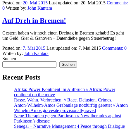
Posted on:
20. Mai 2015
Last updated on:
20. Mai 2015
Comments:
0
Written by:
John Kantara
Auf Dreh in Bremen!
Gestern haben wir noch einen Drehtag in Bremen gehabt! Es geht
um Geld, Gier & Ganoven – Datendiebe gegen Steuerbetrug!
Posted on:
7. Mai 2015
Last updated on:
7. Mai 2015
Comments:
0
Written by:
John Kantara
Suchen
Suchen
Recent Posts
Afrika: Power-Kontinent im Aufbruch // Africa: Power
continent on the move
Rasse. Wahn. Verbrechen. // Race. Delusion. Crimes.
Anton-Wilhelm-Amos Grabanlage notdürftig gerettet // Anton
Wilhelm Amos gravesite provisionally saved
Neue Therapien gegen Parkinson // New therapies against
Parkinson’s disease
Senegal – Narrative Management 4 Peace through Dialogue