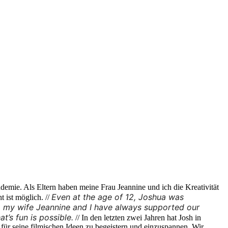
emie. Als Eltern haben meine Frau Jeannine und ich die Kreativität
Even at the age of 12, Joshua was 
 ist möglich. //
 my wife Jeannine and I have always supported our 
t’s fun is possible.
// In den letzten zwei Jahren hat Josh in
für seine filmischen Ideen zu begeistern und einzuspannen. Wir