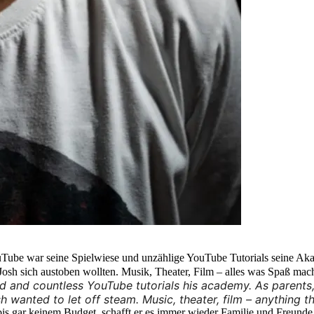
Tube war seine Spielwiese und unzählige YouTube Tutorials seine Akad
Josh sich austoben wollten. Musik, Theater, Film – alles was Spaß macht
 and countless YouTube tutorials his academy. As parents,
sh wanted to let off steam. Music, theater, film – anything tha
s gar keinem Budget, schafft er es immer wieder Familie und Freunde 