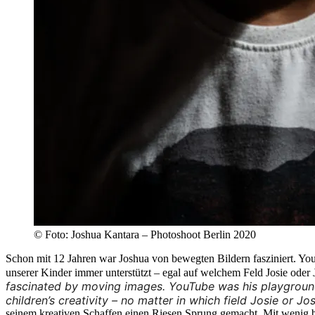
© Foto: Joshua Kantara – Photoshoot Berlin 2020
Schon mit 12 Jahren war Joshua von bewegten Bildern fasziniert. You
unserer Kinder immer unterstützt – egal auf welchem Feld Josie oder 
fascinated by moving images. YouTube was his playground
children’s creativity – no matter in which field Josie or Jo
seinem kreativen Schaffen einen Riesen Sprung gemacht. Mit wenig bi