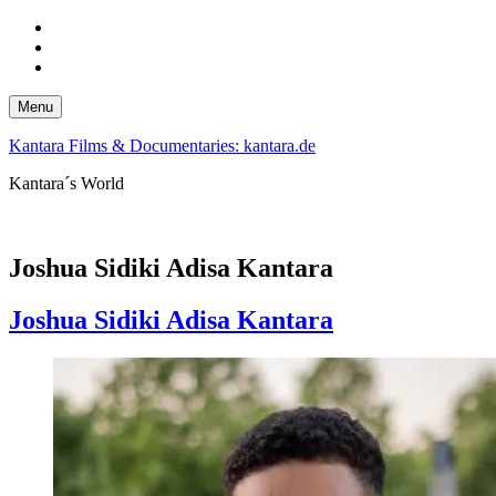
Skip
to
Skip
main
to
Skip
navigation
main
to
content
footer
Menu
Kantara Films & Documentaries: kantara.de
Kantara´s World
Joshua Sidiki Adisa Kantara
Joshua Sidiki Adisa Kantara